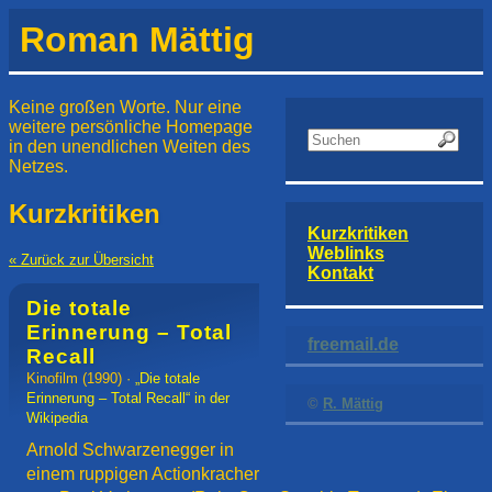
Roman Mättig
Keine großen Worte. Nur eine
weitere persönliche Homepage
in den unendlichen Weiten des
Netzes.
Kurzkritiken
Kurzkritiken
Weblinks
« Zurück zur Übersicht
Kontakt
Die totale
Erinnerung – Total
freemail.de
Recall
Kinofilm
(1990) ·
„Die totale
Erinnerung – Total Recall“ in der
©
R. Mättig
Wikipedia
Arnold Schwarzenegger in
einem ruppigen Actionkracher