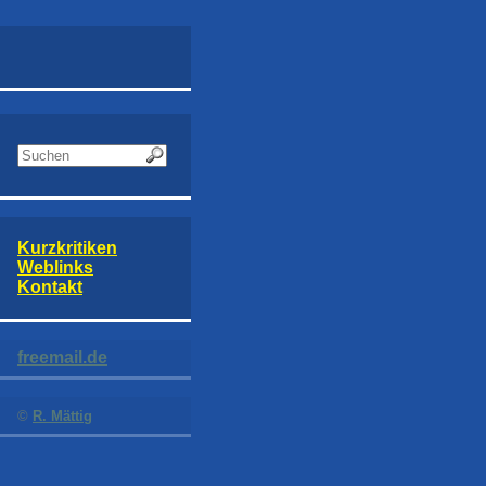
Kurzkritiken
Weblinks
Kontakt
freemail.de
©
R. Mättig