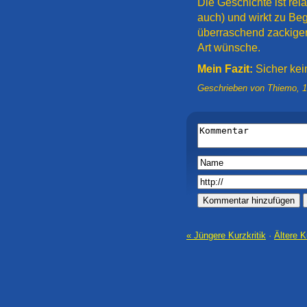
Die Geschichte ist rela
auch) und wirkt zu Beg
überraschend zackiger 
Art wünsche.
Mein Fazit:
Sicher kei
Geschrieben von
Thiemo
,
1
« Jüngere Kurzkritik
·
Ältere K