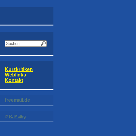
Kurzkritiken
Weblinks
Kontakt
freemail.de
©
R. Mättig