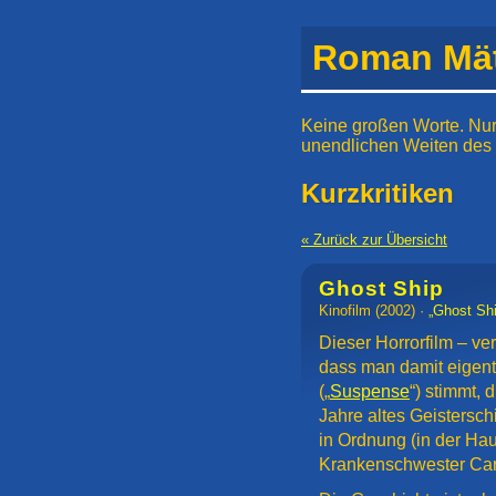
Roman Mät
Keine großen Worte. Nur
unendlichen Weiten des
Kurzkritiken
« Zurück zur Übersicht
Ghost Ship
Kinofilm
(2002) ·
„Ghost Shi
Dieser Horrorfilm – ve
dass man damit eigent
(„
Suspense
“) stimmt, 
Jahre altes Geisterschi
in Ordnung (in der Hau
Krankenschwester Ca